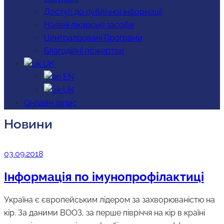
Доступ до публічної інформації
Наявні лікарські засоби
Централізовані Програми
Благодійні пожертви
UK
EN
UK
Онлайн запис
Новини
03.09.2018
Інформація по імунопрофілактиці
Україна є європейським лідером за захворюваністю на
кір. За даними ВООЗ, за перше півріччя на кір в країні