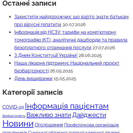
Останні записи
Захистити найдорожчих: що варто знати батькам
про вірусні гепатити
30.07.2026
Інформація від НСЗУ: тарифи на комп’ютерну
томографію (КТ), аналітичні дашборди та правила
безоплатного отримання послуги
27.07.2026
З Днем Конституції України!
28.06.2025
Наша лікарня підтримує Національний проєкт
безбар’єрності
26.05.2025
День вишиванки
15.05.2025
Категорії записів
Інформація пацієнтам
COVID-19
Дайджести
Важливо знати
Безбар’єрність
Новини
Оголошення
Профспілкова організація
працівників Сумської обласної дитячої клінічної лікарні