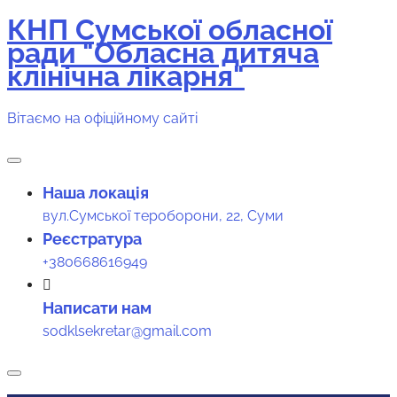
КНП Сумської обласної
Перейти
ради "Обласна дитяча
до
клінічна лікарня"
вмісту
Вітаємо на офіційному сайті
Наша локація
вул.Сумської тероборони, 22, Суми
Реєстратура
+380668616949
Написати нам
sodklsekretar@gmail.com