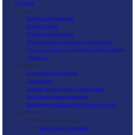
Головна
Про нас
Загальна інформація
Адміністрація
Публічна інформація
Профспілкова організація працівників
Сумської обласної дитячої клінічної лікарні
«Єдність»
Лікуватись
Стаціонарні відділення
Поліклініка
Клініко-діагностична лабораторія
Рентгенологічне відділення
Відділення ультразвукової діагностики
Пацієнтам
Оцініть роботу закладу
Анкета для поліклініки