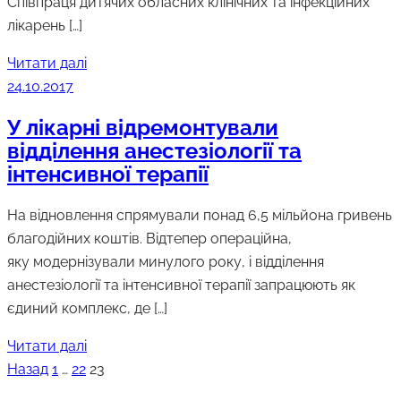
Співпраця дитячих обласних клінічних та інфекційних
лікарень […]
Читати далі
24.10.2017
У лікарні відремонтували
відділення анестезіології та
інтенсивної терапії
На відновлення спрямували понад 6,5 мільйона гривень
благодійних коштів. Відтепер операційна,
яку модернізували минулого року, і відділення
анестезіології та інтенсивної терапії запрацюють як
єдиний комплекс, де […]
Читати далі
Пагінація
Назад
1
…
22
23
записів