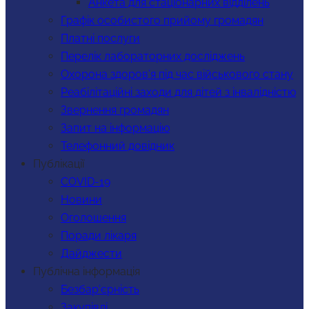
Анкета для стаціонарних відділень
Графік особистого прийому громадян
Платні послуги
Перелік лабораторних досліджень
Охорона здоров’я під час військового стану
Реабілітаційні заходи для дітей з інвалідністю
Звернення громадян
Запит на інформацію
Телефонний довідник
Публікації
COVID-19
Новини
Оголошення
Поради лікаря
Дайджести
Публічна інформація
Безбар’єрність
Закупівлі