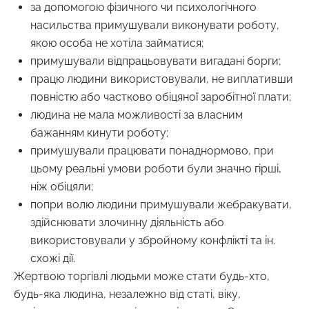
за допомогою фізичного чи психологічного
насильства примушували виконувати роботу,
якою особа не хотіла займатися;
примушували відпрацьовувати вигадані борги;
працю людини використовували, не виплативши
повністю або частково обіцяної заробітної плати;
людина не мала можливості за власним
бажанням кинути роботу;
примушували працювати понаднормово, при
цьому реальні умови роботи були значно гірші,
ніж обіцяли;
попри волю людини примушували жебракувати,
здійснювати злочинну діяльність або
використовували у збройному конфлікті та ін.
схожі дії.
Жертвою торгівлі людьми може стати будь-хто,
будь-яка людина, незалежно від статі, віку,