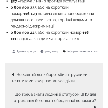
527
«гаряча лінія» з протидії експлуатації
0 800 500 335
або на короткий
номер
116 123
«гаряча лінія» з попередження
домашнього насильства, торгівлі людьми та
гендерної дискримінації
0 800 500 225
або на короткий номер
116
111
національна дитяча «гаряча лінія»
30.07.2024
Інформація пацієнтам
Навігація
Всесвітній день боротьби з вірусними
гепатитами 2024: настав час діяти
записів
Що треба знати людині зі статусом ВПО для
отримання безоплатної медичної допомоги?