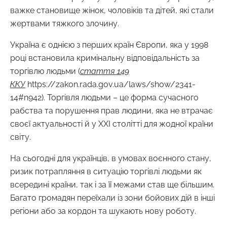
важке становище жінок, чоловіків та дітей, які стали
жертвами тяжкого злочину.
Україна є однією з перших країн Європи, яка у 1998
році встановила кримінальну відповідальність за
торгівлю людьми (
стаття 149
ККУ
https://zakon.rada.gov.ua/laws/show/2341-
14#n942). Торгівля людьми – це форма сучасного
рабства та порушення прав людини, яка не втрачає
своєї актуальності й у XXI столітті для жодної країни
світу.
На сьогодні для українців, в умовах воєнного стану,
ризик потрапляння в ситуацію торгівлі людьми як
всередині країни, так і за її межами став ще більшим.
Багато громадян переїхали із зони бойових дій в інші
регіони або за кордон та шукають нову роботу.