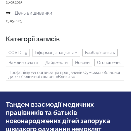
26.05.2025
День вишиванки
15.05.2025
Категорії записів
COVID-19
Інформація пацієнтам
Безбар’єрність
Важливо знати
Дайджести
Новини
Оголошення
Профспілкова організація працівників Сумської обласної
дитячої клінічної лікарні «Єдність»
Тандем взаємодії медичних
працівників та батьків
новонароджених дітей запорука
швидкого одужання немовлят