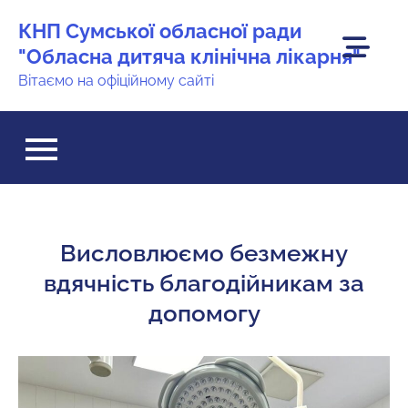
Перейти
КНП Сумської обласної ради
до
"Обласна дитяча клінічна лікарня"
вмісту
Вітаємо на офіційному сайті
Висловлюємо безмежну
вдячність благодійникам за
допомогу