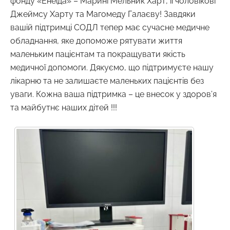
фонду «Енеїда» – Марині Мельник Харт, її чоловікові
Джеймсу Харту та Магомеду Галаєву! Завдяки
вашій підтримці СОДЛ тепер має сучасне медичне
обладнання, яке допоможе рятувати життя
маленьким пацієнтам та покращувати якість
медичної допомоги. Дякуємо, що підтримуєте нашу
лікарню та не залишаєте маленьких пацієнтів без
уваги. Кожна ваша підтримка – це внесок у здоров’я
та майбутнє наших дітей !!!