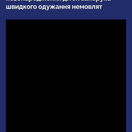
швидкого одужання немовлят