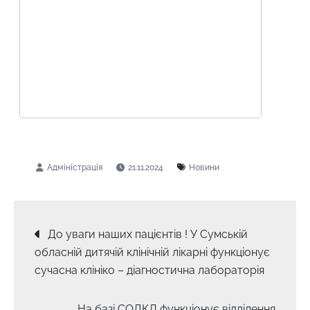
21.11.2024
Новини
Навігація
До уваги наших пацієнтів ! У Сумській
обласній дитячій клінічній лікарні функціонує
записів
сучасна клініко – діагностична лабораторія
На базі СОДКЛ функціонує відділення