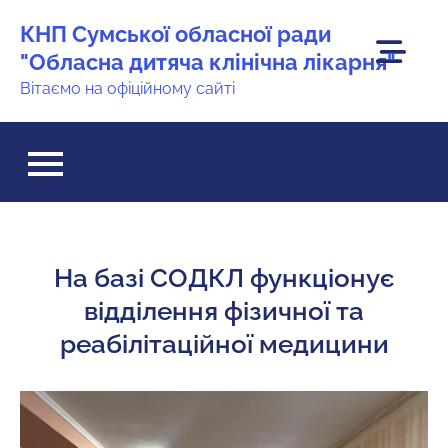
Перейти
КНП Сумської обласної ради
до
"Обласна дитяча клінічна лікарня"
вмісту
Вітаємо на офіційному сайті
На базі СОДКЛ функціонує
відділення фізичної та
реабілітаційної медицини