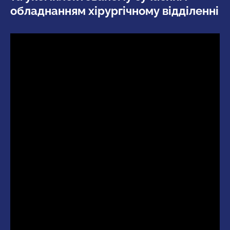
обладнанням хірургічному відділенні