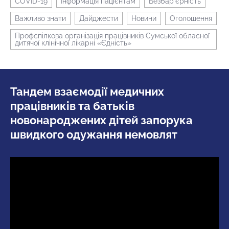
COVID-19
Інформація пацієнтам
Безбар’єрність
Важливо знати
Дайджести
Новини
Оголошення
Профспілкова організація працівників Сумської обласної
дитячої клінічної лікарні «Єдність»
Тандем взаємодії медичних
працівників та батьків
новонароджених дітей запорука
швидкого одужання немовлят