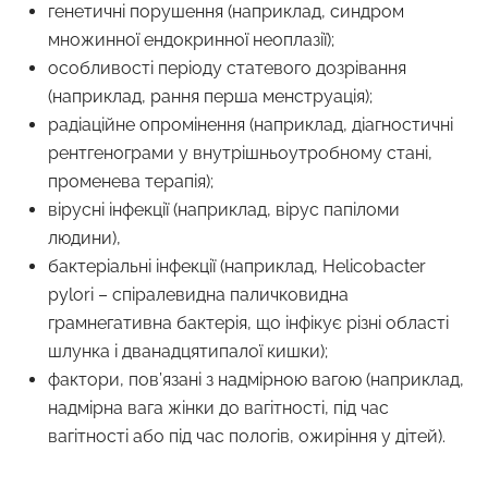
генетичні порушення (наприклад, синдром
множинної ендокринної неоплазії);
особливості періоду статевого дозрівання
(наприклад, рання перша менструація);
радіаційне опромінення (наприклад, діагностичні
рентгенограми у внутрішньоутробному стані,
променева терапія);
вірусні інфекції (наприклад, вірус папіломи
людини),
бактеріальні інфекції (наприклад, Helicobacter
pylori – спіралевидна паличковидна
грамнегативна бактерія, що інфікує різні області
шлунка і дванадцятипалої кишки);
фактори, пов’язані з надмірною вагою (наприклад,
надмірна вага жінки до вагітності, під час
вагітності або під час пологів, ожиріння у дітей).