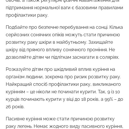
овочів, а також регулярні фізичні навантаження для
підтримання нормальної ваги є базовими правилами
профілактики раку.
Подбайте про безпечне перебування на сонці. Кілька
серйозних сонячних опіків можуть стати причиною
розвитку раку шкіри в майбутньому. Захищайте
шкіру від прямого впливу сонячного проміння. Не
дозволяйте дітям чи підліткам засмагати в соляріях.
Розказуйте дітям про шкідливий вплив куріння на
організм людини, зокрема про ризик розвитку раку.
Найкращий спосіб профілактики раку, викликаного
курінням – це ніколи не починати курити. Так, 9 із 10
курців починають курити у віці до 18 років, а 99% – до
26 років.
Пасивне куріння може стати причиною розвитку
раку легень. Немає жодного виду пасивного куріння,