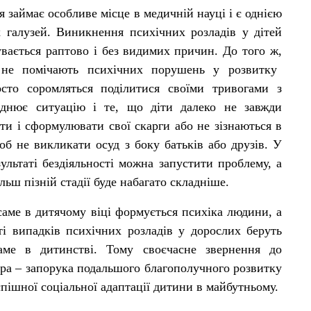
я займає особливе місце в медичній науці і є однією
х галузей.
Виникнення психічних розладів у дітей
увається раптово і без видимих
причин. До того ж
,
 не помічають психічних порушень у розвитку
сто соромляться поділитися своїми тривогами з
аднює ситуацію і те, що діти далеко не завжди
ти і сформулювати свої скарги або не
зізна
ються в
об не викликати осуд з боку батьків або друзів. У
ультаті бездіяльності можна запустити проблему, а
ільш пізній стадії буде набагато складніше.
саме в дитячому віці формується психіка людини, а
ті випадків психічних розладів у дорослих беруть
аме в дитинстві. Тому своєчасне звернення до
тра – запорука подальшого благополучного розвитку
спішної соціальної адаптації дитини в майбутньому.