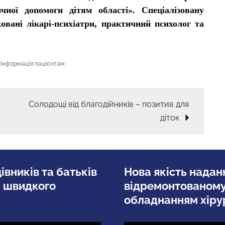
ичної допомоги дітям області».
С
пеціалізовану
овані лікарі-психіатри, практичний психолог та
,
Інформація пацієнтам
Солодощі від благодійників – позитив для
діток
вників та батьків
Нова якість наданн
а швидкого
відремонтованому
обладнанням хірур