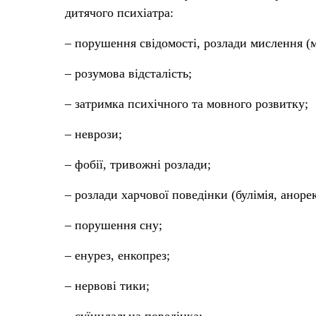
дитячого психіатра:
– порушення свідомості, розлади мислення (м
– розумова відсталість;
– затримка психічного та мовного розвитку;
– неврози;
– фобії, тривожні розлади;
– розлади харчової поведінки (булімія, анорек
– порушення сну;
– енурез, енкопрез;
– нервові тики;