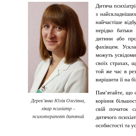
Дитяча психіатрі
з найскладніши
найчастіше відб
нерідко батьки
дитини або про
фахівцем. Ускл
можуть усвідоми
своїх страхах, щ
той же час в рез
вирішити її на б
Пам’ятайте, що 
коріння більшос
Дерев’янко Юлія Олегівна,
лікар психіатр –
свій початок с
психотерапевт дитячий
дитячого психіа
особистості та у