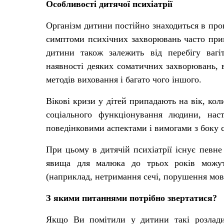
Особливості дитячої психіатрії
Організм дитини постійно знаходиться в проц
симптоми психічних захворювань часто прип
дитини також залежить від перебігу вагіт
наявності деяких соматичних захворювань, в
методів виховання і багато чого іншого.
Вікові кризи у дітей припадають на вік, кол
соціального функціонування людини, на
поведінковими аспектами і вимогами з боку с
При цьому в дитячій психіатрії існує певне
явища для малюка до трьох років можут
(наприклад, нетримання сечі, порушення мови 
З якими питаннями
потрібно
звертатися?
Якщо Ви помітили у дитини такі розлади