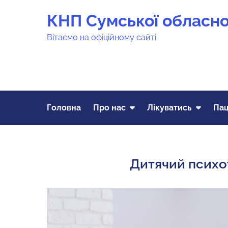
Перейти
КНП Сумської обласної
до
вмісту
Вітаємо на офіційному сайті
Головна
Про нас
Лікуватись
Пац
Дитячий психот