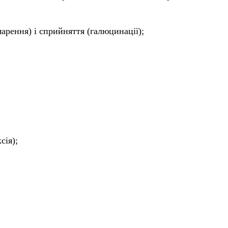
арення) і сприйняття (галюцинації);
сія);