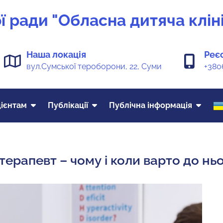
 ради "Обласна дитяча кліні
Наша локація
Реє
вул.Сумської тероборони, 22, Суми
+380
ієнтам
Публікації
Публічна інформація
ерапевт – чому і коли варто до нь