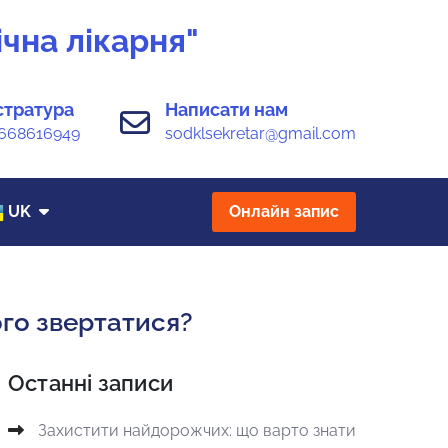
чна лікарня"
стратура
Написати нам
668616949
sodklsekretar@gmail.com
UK
Онлайн запис
ого звертатися?
Останні записи
Захистити найдорожчих: що варто знати