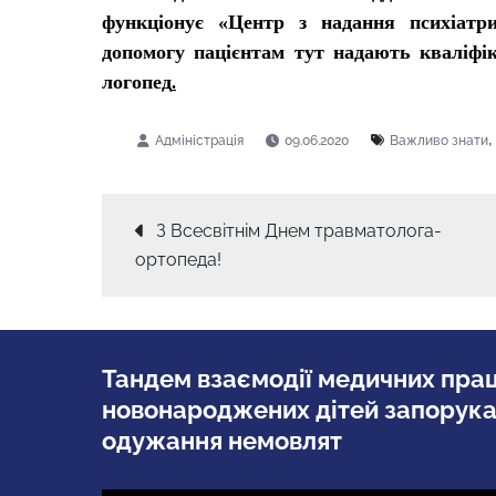
функціонує «Центр з надання психіатр
допомогу
пацієнтам тут
надають кваліфік
логопед
.
09.06.2020
Важливо знати
Навігація
З Всесвітнім Днем травматолога-
ортопеда!
записів
Тандем взаємодії медичних праці
новонароджених дітей запорук
одужання немовлят