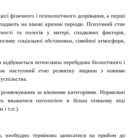
есі фізичного і психологічного дозрівання, а перші
адають на вікові кризові періоди. Психічний стан
ності та пологів у матері, спадкових факторів,
пливу соціальної обстановки, сімейної атмосфери,
и відбувається інтенсивна перебудова біологічного і
стає наступний етап розвитку людини з новими
успільства.
 розмежування за віковими категоріями. Нормальні
ь вважатися патологією в більш пізньому віці
і т.п.).
, необхідно терміново записатися на прийом до