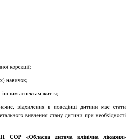
ної корекції;
х) навичок;
у іншим аспектам життя;
значне, відхилення в поведінці дитини має стати
етального вивчення стану дитини при необхідності
КНП СОР «Обласна дитяча клінічна лікарня»