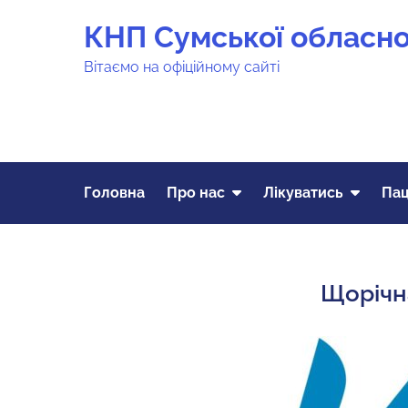
Перейти
КНП Сумської обласної
до
вмісту
Вітаємо на офіційному сайті
Головна
Про нас
Лікуватись
Пац
Щорічн