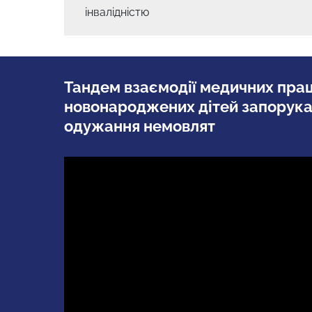
Навігація
інвалідністю
записів
Тандем взаємодії медичних праці
новонароджених дітей запорук
одужання немовлят