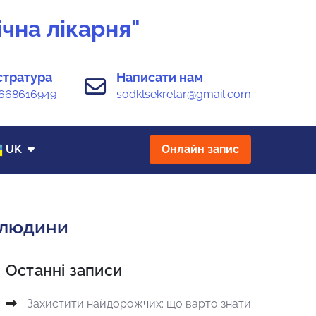
чна лікарня"
стратура
Написати нам
668616949
sodklsekretar@gmail.com
UK
Онлайн запис
 людини
Останні записи
Захистити найдорожчих: що варто знати