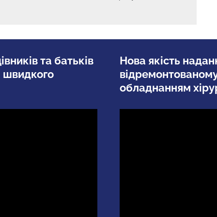
вників та батьків
Нова якість наданн
а швидкого
відремонтованому
обладнанням хірур