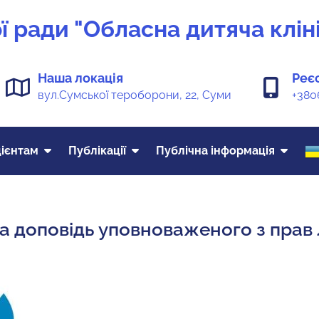
 ради "Обласна дитяча кліні
Наша локація
Реє
вул.Сумської тероборони, 22, Суми
+380
ієнтам
Публікації
Публічна інформація
а доповідь уповноваженого з прав