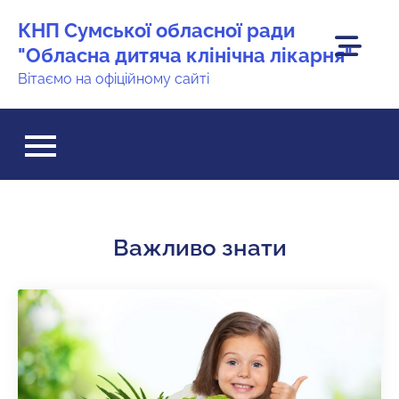
Перейти
КНП Сумської обласної ради
до
"Обласна дитяча клінічна лікарня"
вмісту
Вітаємо на офіційному сайті
Важливо знати