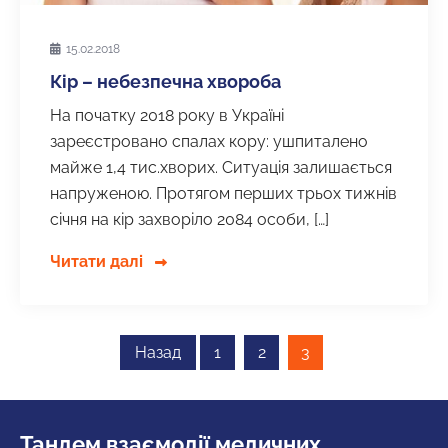
15.02.2018
Кір – небезпечна хвороба
На початку 2018 року в Україні
зареєстровано спалах кору: ушпиталено
майже 1,4 тис.хворих. Ситуація залишається
напруженою. Протягом перших трьох тижнів
січня на кір захворіло 2084 особи, […]
Читати далі
Пагінація
Назад
1
2
3
записів
Тандем взаємодії медичних