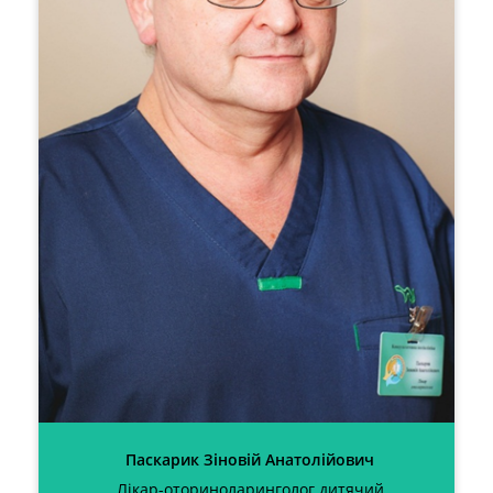
Паскарик Зіновій Анатолійович
Лікар-оториноларинголог дитячий