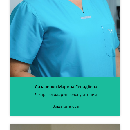
Лазаренко Марина Генадіївна
Лікар - отоларинголог дитячий
Вища категорія