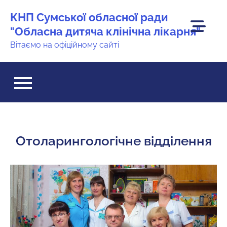
Перейти
КНП Сумської обласної ради
до
"Обласна дитяча клінічна лікарня"
вмісту
Вітаємо на офіційному сайті
Отоларингологічне відділення