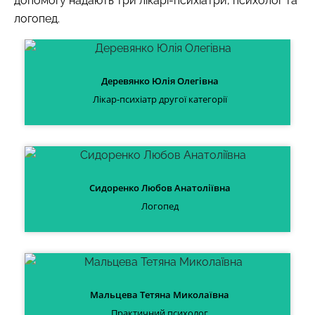
допомогу надають три лікарі-психіатри, психолог та
логопед.
Деревянко Юлія Олегівна
Лікар-психіатр другої категорії
Сидоренко Любов Анатоліївна
Логопед
Мальцева Тетяна Миколаївна
Практичний психолог