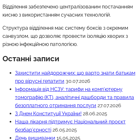
Відділення забезпечено централізованим постачанням
кисню з використанням сучасних технологій.
Структура відділення має систему боксів з окремим
санвузлом, що дозволяє провести ізоляцію хворих з
різною інфекційною патологією.
Останні записи
Захистити найдорожчих: що варто знати батькам
про вірусні гепатити
30.07.2026
Інформація від НСЗУ: тарифи на комп’ютерну
томографію (КТ), аналітичні дашборди та правила
безоплатного отримання послуги
27.07.2026
З Днем Конституції України!
28.06.2025
Наша лікарня підтримує Національний проєкт
безбар’єрності
26.05.2025
День вишиванки
15.05.2025