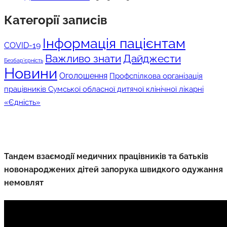
Категорії записів
Інформація пацієнтам
COVID-19
Дайджести
Важливо знати
Безбар’єрність
Новини
Оголошення
Профспілкова організація
працівників Сумської обласної дитячої клінічної лікарні
«Єдність»
Тандем взаємодії медичних працівників та батьків
новонароджених дітей запорука швидкого одужання
немовлят