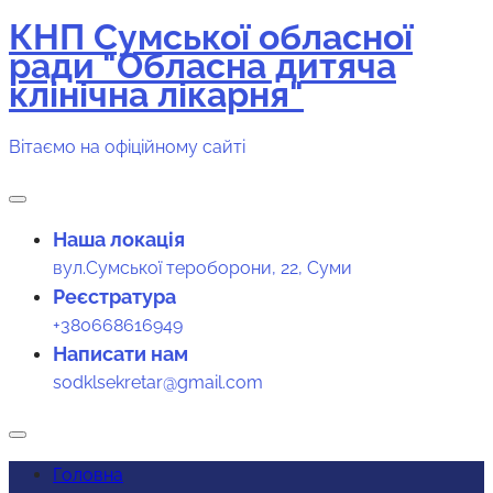
КНП Сумської обласної
Перейти
ради "Обласна дитяча
до
клінічна лікарня"
вмісту
Вітаємо на офіційному сайті
Наша локація
вул.Сумської тероборони, 22, Суми
Реєстратура
+380668616949
Написати нам
sodklsekretar@gmail.com
Головна