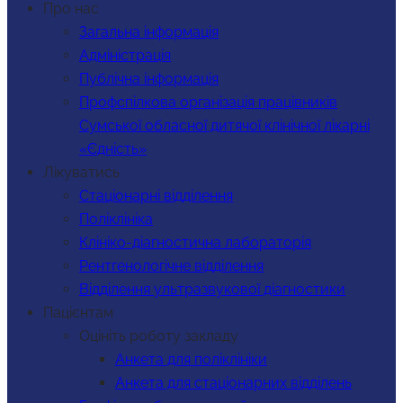
Про нас
Загальна інформація
Адміністрація
Публічна інформація
Профспілкова організація працівників
Сумської обласної дитячої клінічної лікарні
«Єдність»
Лікуватись
Стаціонарні відділення
Поліклініка
Клініко-діагностична лабораторія
Рентгенологічне відділення
Відділення ультразвукової діагностики
Пацієнтам
Оцініть роботу закладу
Анкета для поліклініки
Анкета для стаціонарних відділень