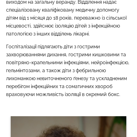
виходом на загальну веранду. Відділення надає
спеціалізовану кваліфіковану медичну допомогу
дітям від 1 місяця до 18 років, переважно із сільської
місцевості, здійснює ізоляцію дітей з інфекційною
патологією з інших відділень лікарні.
Госпіталізації підлягають діти з гострими
захворюваннями дихання, гострими кишковими та
повітряно-крапельними інфекціями, нейроінфекцією,
гельмінтозами, а також діти з фебрильною
лихоманкою невиточненого ґенезу та ускладненим
перебігом інфекційних та соматичних хвороб
враховуючи можливість ізоляції в окремий бокс.