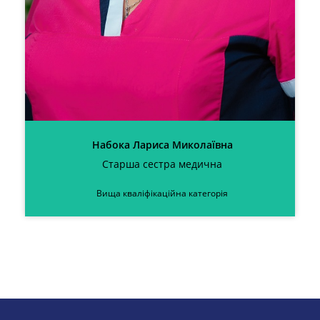
Набока Лариса Миколаївна
Старша сестра медична
Вища кваліфікаційна категорія