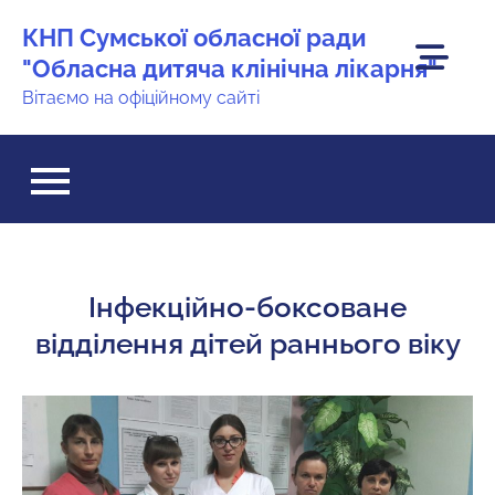
Перейти
КНП Сумської обласної ради
до
"Обласна дитяча клінічна лікарня"
вмісту
Вітаємо на офіційному сайті
Інфекційно-боксоване
відділення дітей раннього віку