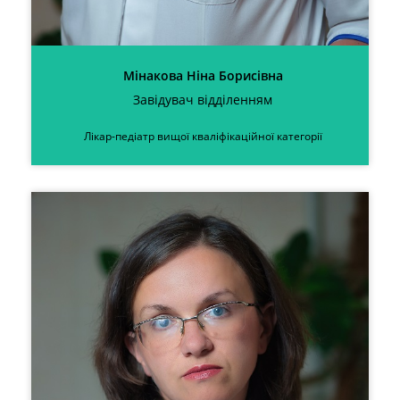
Мінакова Ніна Борисівна
Завідувач відділенням
Лікар-педіатр вищої кваліфікаційної категорії